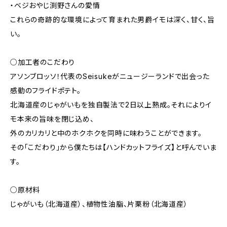
・ベジおやじ渕野さんの愛情
これらの奇跡的な環境によって育まれた男爵イモは深く、甘く、旨
い。
○加工者のこだわり
アソンブロッソ！代表のSeisukeがニュージーランドで出会った
感動のフライドポテト。
北海道産のじゃがいもを独自製法で2日以上熟成。それによりイ
モ本来の旨味を閉じ込め、
外のカリカリと中のホクホクを同時に味わうことができます。
その「こだわり」から僕たちは【ハンドカットフライズ】と呼んでいま
す。
○原材料
じゃがいも（北海道産）、植物性油脂、片栗粉（北海道産）