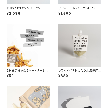
【10%off】アソンブロッソ！３点
【10%OFF】ハンドカットフライ
セット
ズ＆フライドポテトに合う北海道
¥2,086
¥1,500
産塩のセット
【飲食店様向け】パートナーショ
フライドポテトに合う北海道産
ップ募集資料
塩
¥50
¥880