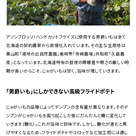
アソンブロッソ！ハンドカットフライズに使用する男爵いもは全て
北海道の契約農家から直接仕入れています。その主な生産地は
栗山町「湯地の丘自然農園」美唄市「寺崎農場」共和町「久島農
産」となっています。北海道特有の昼夜の寒暖差や寒さの厳しい時
期が長いからこそ、じゃがいもは甘く、旨味が増していきます。
「男爵いも」にしかできない高級フライドポテト
じゃがいもの品種によってデンプンの含有量が異なります。そのデ
ンプンがじゃがいもを掘り起こした後にだんだんと糖に変化して
いきます(糖化）。これが旨味と甘味です。しかし、糖化が進むと焦
げやすくなるため、フライドポテトやコロッケなど加工用には適し