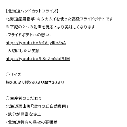
【北海道ハンドカットフライズ】
北海道産男爵芋・キタカムイを使った高級フライドポテトです
※下記の２つの動画を見るとより美味しくなります
-フライドポテトへの想い-
https://youtu.be/e1VLylKe3sA
-大切にしたい笑顔-
https://youtu.be/h8nZm1sbPUM
◯サイズ
横200ミリ縦280ミリ厚さ30ミリ
○生産者のこだわり
北海道栗山町「湯地の丘自然農園」
・鉄分が豊富な赤土
・北海道特有の昼夜の寒暖差